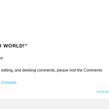
O WORLD!
”
ce:
, editing, and deleting comments, please visit the Comments
m
Gravatar
.
RESPON